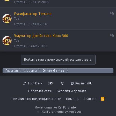
с
Ответы
0
22 Окт 2016
у
ж
О
Русификатор Terraria
д
б
Taz
е
с
Ответы
0
9 Янв 2016
н
у
и
ж
О
е
Эмулятор джойстика Xbox 360
д
б
Taz
е
с
Ответы
0
4 Май 2015
н
у
и
ж
е
Войдите или зарегистрируйтесь для ответа.
д
е
н
Главная
Форумы
Other Games
и
е
Turn Dark
Russian (RU)
Обратная связь
Условия и правила
Политика конфиденциальности
Помощь
Главная
R
S
S
Локализация от
XenForo.Info
XenForo theme
by xenfocus