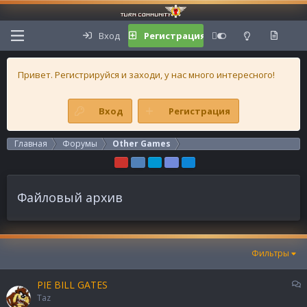
Вход
Регистрация
Привет. Регистрируйся и заходи, у нас много интересного!
Вход
Регистрация
Главная
Форумы
Other Games
Файловый архив
Фильтры
О
PIE BILL GATES
б
Taz