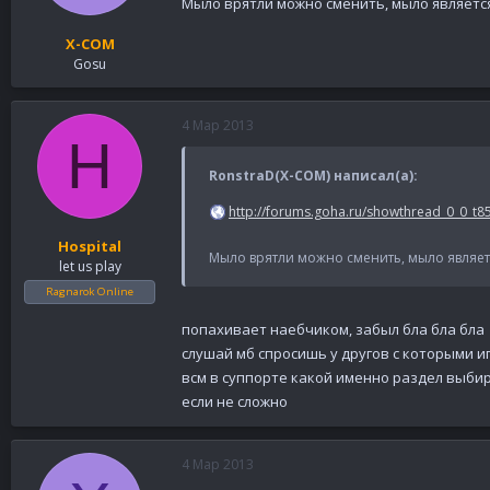
Мыло врятли можно сменить, мыло является 
X-COM
Gosu
4 Мар 2013
H
RonstraD(X-COM) написал(а):
http://forums.goha.ru/showthread_0_0_t8
Hospital
Мыло врятли можно сменить, мыло является
let us play
Ragnarok Online
попахивает наебчиком, забыл бла бла бла
слушай мб спросишь у другов с которыми 
всм в суппорте какой именно раздел выбир
если не сложно
4 Мар 2013