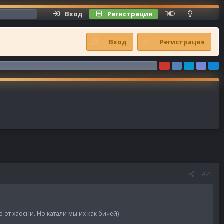
Вход
Регистрация
Shoutbox
Вход
Регистрация
#21
ю от хаосни. Но катали мы их как бичей)