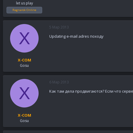
let us play
Ragnarok Online
5 Мар 2013
X
Updating e-mail adres походу
X-COM
Gosu
6 Мар 2013
X
Как там дела продвигаются? Если что серве
X-COM
Gosu