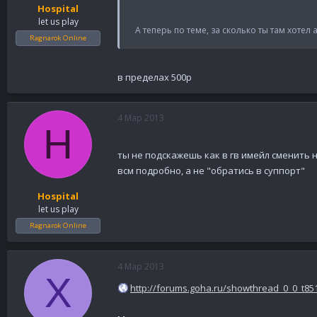
Hospital
let us play
А теперь по теме, за сколько ты там хотел а
Ragnarok Online
в пределах 500р
4 Мар 2013
H
ты не подскажешь как в гв имейл сменить н
всм подробно, а не "обратись в суппорт"
Hospital
let us play
Ragnarok Online
4 Мар 2013
X
http://forums.goha.ru/showthread_0_0_t85