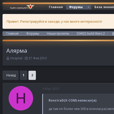
Главная
Форумы
База знани
Привет. Регистрируйся и заходи, у нас много интересного!
Главная
Форумы
Наши проекты
[GW2] Guild Wars 2
Алярма
А
Д
Hospital
27 Фев 2013
в
а
т
т
о
а
Назад
1
2
р
н
т
а
е
ч
4 Мар 2013
м
а
H
ы
л
а
RonstraD(X-COM) написал(а):
да там по более чем 300 в полном рассвете