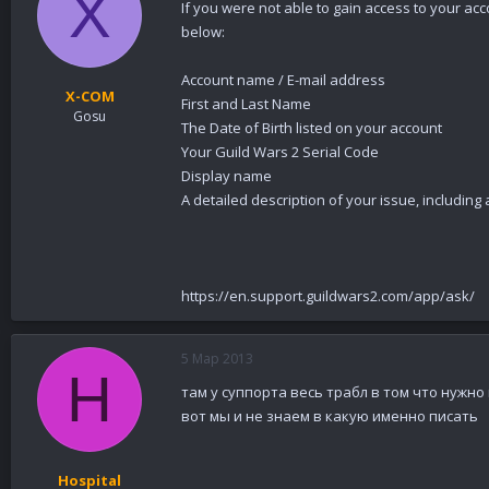
X
If you were not able to gain access to your ac
below:
Account name / E-mail address
X-COM
First and Last Name
Gosu
The Date of Birth listed on your account
Your Guild Wars 2 Serial Code
Display name
A detailed description of your issue, includin
https://en.support.guildwars2.com/app/ask/
5 Мар 2013
H
там у суппорта весь трабл в том что нужн
вот мы и не знаем в какую именно писать
Hospital