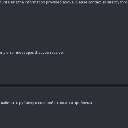
count using the information provided above, please contact us directly th
g any error messages that you receive.
о выбирать рубрику к которой относится проблема