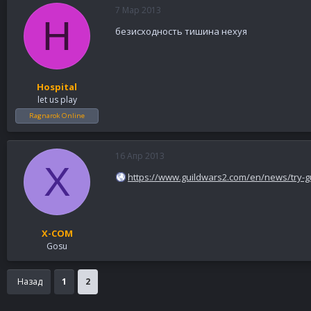
7 Мар 2013
H
безисходность тишина нехуя
Hospital
let us play
Ragnarok Online
16 Апр 2013
X
https://www.guildwars2.com/en/news/try-gui
X-COM
Gosu
Назад
1
2