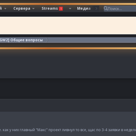
й
Сервера
Streams
Медиа
Ресурсы
1
[GW2] Общие вопросы
. как у них главный "Макс" проект ливнул то все, щас по 3-4 заявки в недел