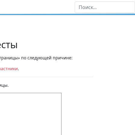
есты
 страницы» по следующей причине:
частники
.
ицы.