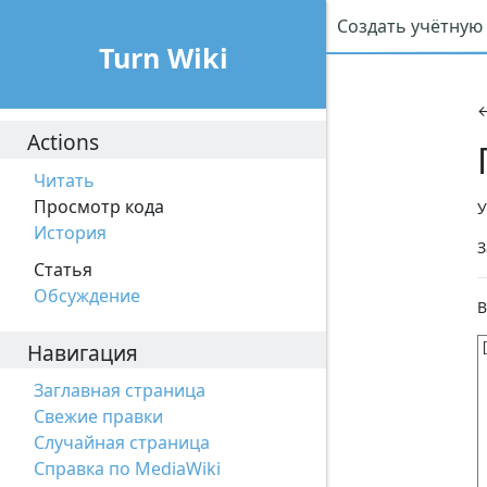
Создать учётную
Turn Wiki
Actions
Читать
Просмотр кода
У
История
З
Статья
Обсуждение
В
Навигация
Заглавная страница
Свежие правки
Случайная страница
Справка по MediaWiki