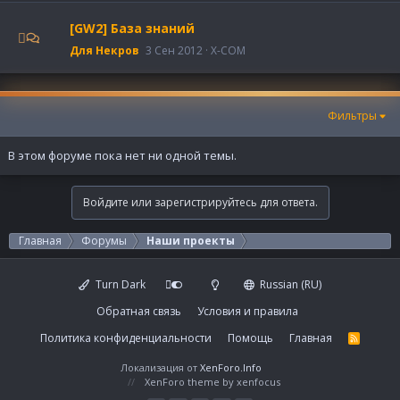
[GW2] База знаний
Для Некров
3 Сен 2012
X-COM
Фильтры
В этом форуме пока нет ни одной темы.
Войдите или зарегистрируйтесь для ответа.
Главная
Форумы
Наши проекты
Turn Dark
Russian (RU)
Обратная связь
Условия и правила
Политика конфиденциальности
Помощь
Главная
R
S
S
Локализация от
XenForo.Info
XenForo theme
by xenfocus