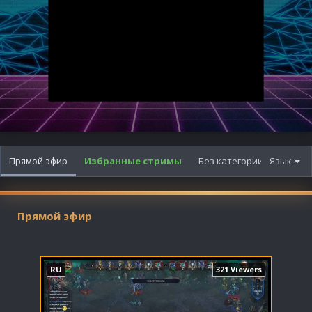
Прямой эфир
Избранные стримы
Без категории
Язык
Мульт
Прямой эфир
RU
321 Viewers