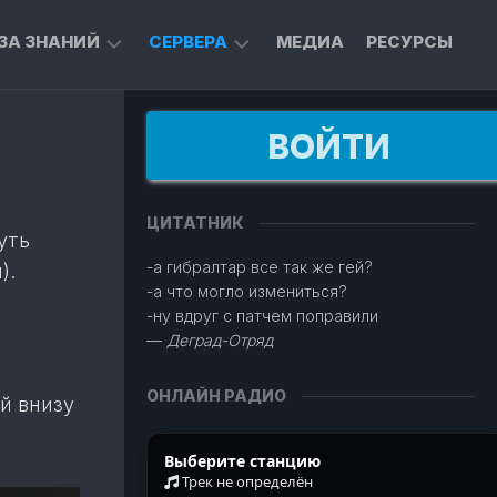
ЗА ЗНАНИЙ
СЕРВЕРА
МЕДИА
РЕСУРСЫ
RAGNAROK
WARFORK
RN
ONLINE
ВОЙТИ
COMMAND
RAGNAROK
AND
ЗА
X
CONQUER
НСТРОВ
ЦИТАТНИК
уть
EVE
ETS2/ATS
ЛЬКУЛЯТОР
ONLINE
-а гибралтар все так же гей?
).
РСОНАЖА
-а что могло измениться?
ARCHEAGE
-ну вдруг с патчем поправили
ЛЬКУЛЯТОР
ВЫКОВ
—
Деград-Отряд
ROYAL
ЛЬКУЛЯТОР
QUEST
ЛЬКУЛЯТОР
ВЫКОВ
ОНЛАЙН РАДИО
й внизу
ЫТА
ЗА
ЙМЕР
НСТРОВ
Выберите станцию
P
Трек не определён
ЩЕЙ