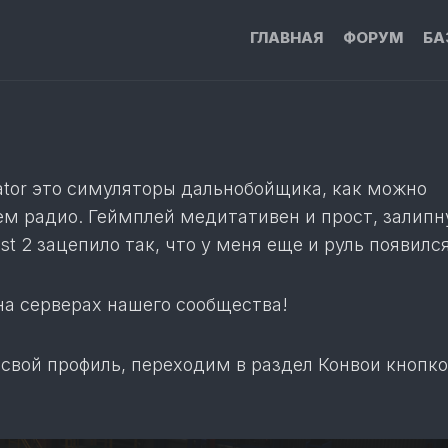
ГЛАВНАЯ
ФОРУМ
БА
TU
RO
DB
БА
ulator это симуляторы дальнобойщика, как можно
МО
ем радио. Геймплей медитативен и прост, залипн
КА
t 2 зацепило так, что у меня еще и руль появился
ПЕ
КА
на серверах нашего сообщества!
НА
КА
КА
НА
 свой профиль, переходим в раздел Конвои кнопко
ОП
БА
ТА
МО
MV
И
ВЕ