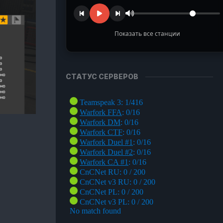
ЙМЕР
ЫТА
Показать все станции
ГАНАЙЗЕР
УПП
TURN Radio
Музыка из наших любимых игр
ЛЬКУЛЯТОР
ОНА
СТАТУС СЕРВЕРОВ
Ragnarok Online
ЛЬКУЛЯТОР
Полянка под Пронтерой
НЕВОГО
УЖИЯ
ЛЬКУЛЯТОР
СТЕЙ
НЕВОГО
УЖИЯ
ИСОК
ЕСТОВ
ЛЬКУЛЯТОР