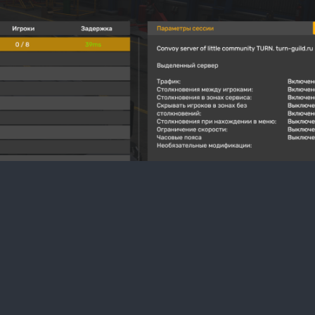
ТА
ОП
ОР
ГР
КА
УР
КА
ТЕ
ОР
КА
ЧА
ТЕ
ОР
СП
КВ
КА