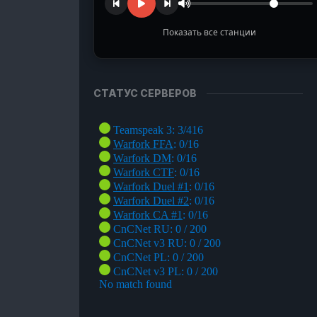
ЙМЕР
ЫТА
Показать все станции
ГАНАЙЗЕР
TURN Radio
УПП
Музыка из наших любимых игр
СТАТУС СЕРВЕРОВ
ЛЬКУЛЯТОР
Ragnarok Online
ОНА
Полянка под Пронтерой
ЛЬКУЛЯТОР
НЕВОГО
УЖИЯ
ЛЬКУЛЯТОР
СТЕЙ
НЕВОГО
УЖИЯ
ИСОК
ЕСТОВ
ЛЬКУЛЯТОР