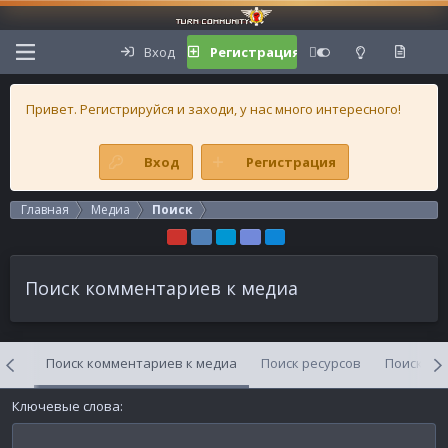
Вход
Регистрация
Привет. Регистрируйся и заходи, у нас много интересного!
Вход
Регистрация
Главная
Медиа
Поиск
Поиск комментариев к медиа
bums
Поиск комментариев к медиа
Поиск ресурсов
Поиск со
Ключевые слова