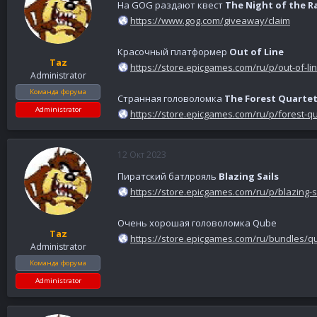
На GOG раздают квест
The Night of the R
https://www.gog.com/giveaway/claim
Красочный платформер
Out of Line
Taz
https://store.epicgames.com/ru/p/out-of-li
Administrator
Команда форума
Странная головоломка
The Forest Quarte
Administrator
https://store.epicgames.com/ru/p/forest-q
12 Окт 2023
Пиратский батлрояль
Blazing Sails
https://store.epicgames.com/ru/p/blazing-s
Очень хорошая головоломка Qube
Taz
https://store.epicgames.com/ru/bundles/q
Administrator
Команда форума
Administrator