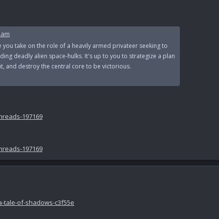
eam
e you take on the role of a heavily armed privateer seeking to
ng deadly alien space-hulks. It's up to you to strategize a plan
, and destroy the central core to be victorious.
threads-197169
threads-197169
a-tale-of-shadows-c3f55e