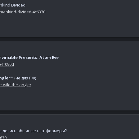
nkind Divided
-mankind-divided-4c6370
nvincible Presents: Atom Eve
-ff090d
Angler™
(не для РФ)
e-wild-the-angler
да делись обычные платформеры?
2670