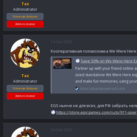
Taz
Administrator
Команда форума
Administrator
14 Сен 2023
Кооперативная головоломка We Were Here Ex
Save 50% on We Were Here Ex
Partner up with your friend online a
sized standalone We Were Here exp
Taz
and make fun memories, using your 
Administrator
store.steampowered.com
Команда форума
Administrator
EGS нынче не для всех, для РФ забрать нел
https://store.epicgames.com/ru/p/911-ope
24 Сен 2023