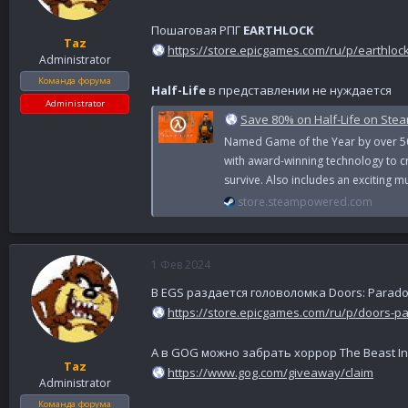
Пошаговая РПГ
EARTHLOCK
Taz
https://store.epicgames.com/ru/p/earthloc
Administrator
Команда форума
Half-Life
в представлении не нуждается
Administrator
Save 80% on Half-Life on Ste
Named Game of the Year by over 50 
with award-winning technology to cre
survive. Also includes an exciting m
store.steampowered.com
1 Фев 2024
В EGS раздается головоломка Doors: Parad
https://store.epicgames.com/ru/p/doors-p
А в GOG можно забрать хоррор The Beast In
Taz
https://www.gog.com/giveaway/claim
Administrator
Команда форума