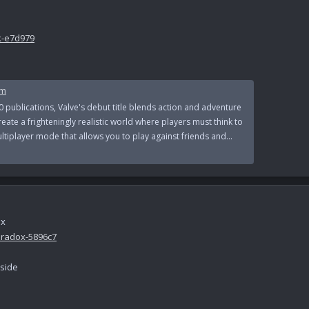
k-e7d979
am
publications, Valve's debut title blends action and adventure
ate a frighteningly realistic world where players must think to
ultiplayer mode that allows you to play against friends and...
ox
aradox-5896c7
side