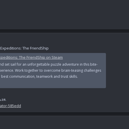
peditions: The FriendShip
peditions: The FriendShip on Steam
nd set sail for an unforgettable puzzle adventure in this bite-
erience. Work together to overcome brain-teasing challenges
best communication, teamwork and trust skills.
ьзя.
rator-585edd