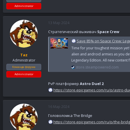
Administrator
13 Мар 2024
Стратегический выживач
Space Crew
Save 85% on Space Crew: Leg
Time for your toughest mission yet! 
alien and android armies as you de
Taz
Legendary Edition. All new content 
Administrator
store.steampowered.com
Команда форума
Administrator
PvP платформер
Astro Duel 2
https://store.epicgames.com/ru/p/astro-du
16 Мар 2024
Головоломка The Bridge
https://store.epicgames.com/ru/p/the-brid