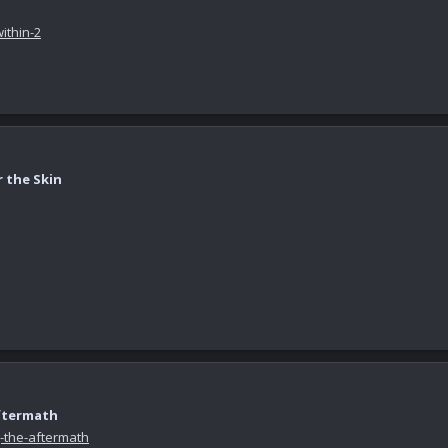
ithin-2
 the Skin
Aftermath
g-the-aftermath