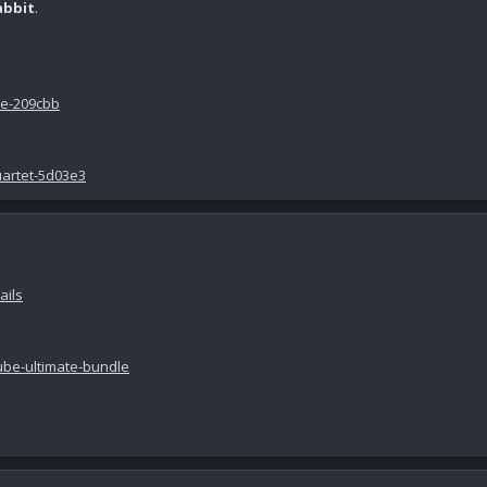
abbit
.
ne-209cbb
t
uartet-5d03e3
ails
ube-ultimate-bundle