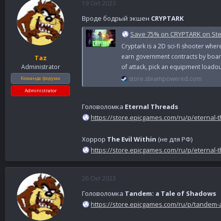
19 Окт 2023
Вроде бодрый экшен
CRYPTARK
Save 75% on CRYPTARK on St
Cryptark is a 2D sci-fi shooter wher
earn government contracts by boardi
Taz
of attack, pick an equipment loadout
Administrator
store.steampowered.com
Команда форума
Administrator
Головоломка
Eternal Threads
https://store.epicgames.com/ru/p/eternal-
Хоррор
The Evil Within
(не для РФ)
https://store.epicgames.com/ru/p/eternal-
26 Окт 2023
Головоломка
Tandem: a Tale of Shadows
https://store.epicgames.com/ru/p/tandem-