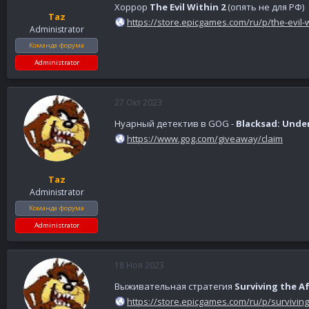
Хоррор
The Evil Within 2
(опять не для РФ)
Taz
https://store.epicgames.com/ru/p/the-evil-w
Administrator
Команда форума
Administrator
27 Окт 2023
Нуарный детектив в GOG -
Blacksad: Under
https://www.gog.com/giveaway/claim
Taz
Administrator
Команда форума
Administrator
18 Ноя 2023
Выживательная стратегия
Surviving the 
https://store.epicgames.com/ru/p/survivin