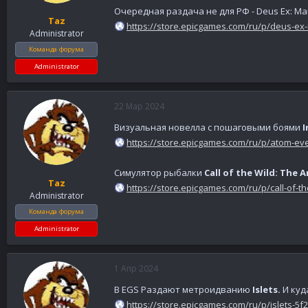
Очередная раздача не для РФ - Deus Ex: Ma
Taz
https://store.epicgames.com/ru/p/deus-ex
Administrator
Команда форума
Administrator
22 Мар 2024
Визуальная новелла с пошаговыми боями
I
https://store.epicgames.com/ru/p/atom-eve
Симулятор рыбалки
Call of the Wild: The 
Taz
https://store.epicgames.com/ru/p/call-of-th
Administrator
Команда форума
Administrator
1 Апр 2024
В EGS Раздают метроидванию
Islets.
И ку
https://store.epicgames.com/ru/p/islets-5f