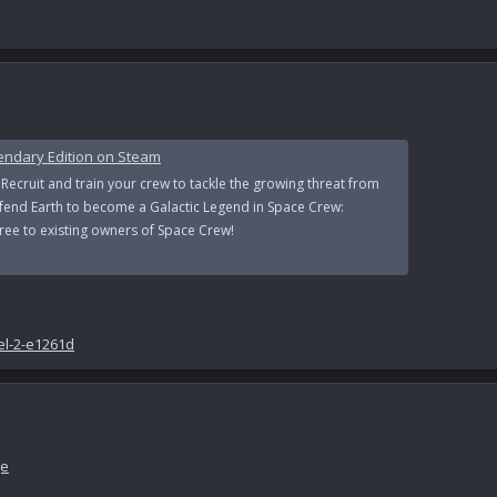
endary Edition on Steam
Recruit and train your crew to tackle the growing threat from
fend Earth to become a Galactic Legend in Space Crew:
free to existing owners of Space Crew!
el-2-e1261d
ge