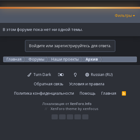
Фильтры
В этом форуме пока нет ни одной темы.
Войдите или зарегистрируйтесь для ответа.
Главная
Форумы
Наши проекты
Архив
Turn Dark
Russian (RU)
Обратная связь
Условия и правила
Политика конфиденциальности
Помощь
Главная
R
S
S
Локализация от
XenForo.Info
XenForo theme
by xenfocus