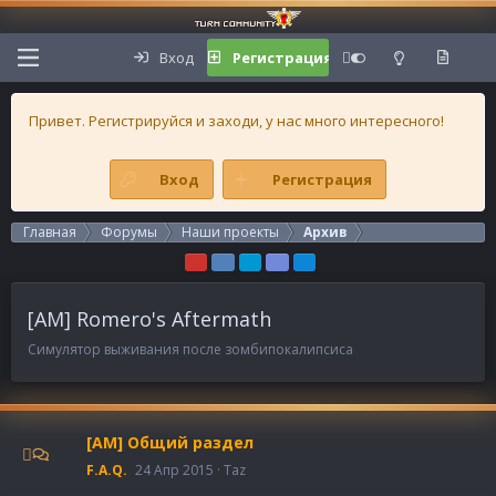
Вход
Регистрация
Привет. Регистрируйся и заходи, у нас много интересного!
Вход
Регистрация
Главная
Форумы
Наши проекты
Архив
[AM] Romero's Aftermath
Симулятор выживания после зомбипокалипсиса
[AM] Общий раздел
F.A.Q.
24 Апр 2015
Taz