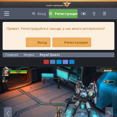
Вход
Регистрация
Привет. Регистрируйся и заходи, у нас много интересного!
Вход
Регистрация
Главная
Медиа
Royal Quest
Н
В
а
п