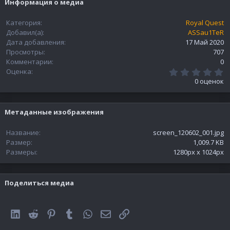
Информация о медиа
Категория
Royal Quest
Добавил(а)
ASSau1TeR
Дата добавления
17 Май 2020
Просмотры
707
Комментарии
0
0
Оценка
.
0 оценок
0
0
з
в
Метаданные изображения
ё
з
д
Название
screen_120602_001.jpg
Размер
1,009.7 KB
Размеры
1280px x 1024px
Поделиться медиа
LinkedIn
Reddit
Pinterest
Tumblr
WhatsApp
Электронная почта
Ссылка