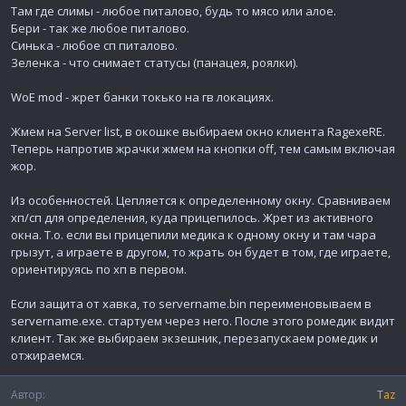
д
Там где слимы - любое питалово, будь то мясо или алое.
а
Бери - так же любое питалово.
н
Синька - любое сп питалово.
и
Зеленка - что снимает статусы (панацея, роялки).
я
WoE mod - жрет банки токько на гв локациях.
Жмем на Server list, в окошке выбираем окно клиента RagexeRE.
Теперь напротив жрачки жмем на кнопки off, тем самым включая
жор.
Из особенностей. Цепляется к определенному окну. Сравниваем
хп/сп для определения, куда прицепилось. Жрет из активного
окна. Т.о. если вы прицепили медика к одному окну и там чара
грызут, а играете в другом, то жрать он будет в том, где играете,
ориентируясь по хп в первом.
Если защита от хавка, то servername.bin переименовываем в
servername.exe. стартуем через него. После этого ромедик видит
клиент. Так же выбираем экзешник, перезапускаем ромедик и
отжираемся.
Автор
Taz