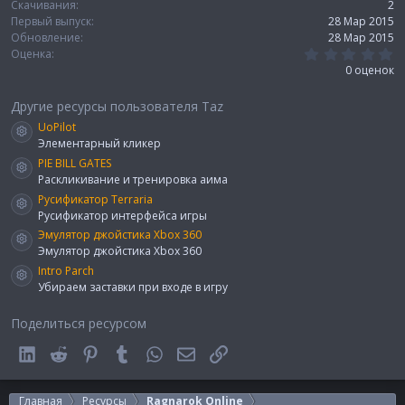
Скачивания
2
Первый выпуск
28 Мар 2015
Обновление
28 Мар 2015
0
Оценка
.
0 оценок
0
0
з
Другие ресурсы пользователя Taz
в
UoPilot
ё
з
Элементарный кликер
д
PIE BILL GATES
Раскликивание и тренировка аима
Русификатор Terraria
Русификатор интерфейса игры
Эмулятор джойстика Xbox 360
Эмулятор джойстика Xbox 360
Intro Parch
Убираем заставки при входе в игру
Поделиться ресурсом
LinkedIn
Reddit
Pinterest
Tumblr
WhatsApp
Электронная почта
Ссылка
Главная
Ресурсы
Ragnarok Online