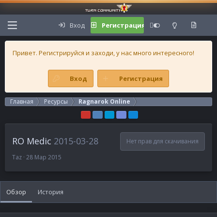
Вход
Регистрация
Привет. Регистрируйся и заходи, у нас много интересного!
Вход
Регистрация
Главная
Ресурсы
Ragnarok Online
RO Medic
2015-03-28
Нет прав для скачивания
А
Д
Taz
28 Мар 2015
в
а
т
т
о
а
Обзор
р
с
История
о
з