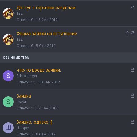
З
Доступ к скрытым разделам
а
Taz
к
Ответы
0
16 Сен 2012
р
е
З
З
Форма заявки на вступление
п
а
а
Taz
л
к
к
Ответы
0
5 Сен 2012
е
р
р
н
ы
е
о
т
п
а
л
З
что-то вроде заявки.
е
S
а
Schrodinger
н
к
Ответы
15
10 Сен 2012
о
р
ы
З
Заявка
т
S
а
skawr
а
к
Ответы
10
9 Сен 2012
р
ы
З
Заявко, однако ;]
т
Ш
а
Шадоу
а
к
Ответы
2
8 Сен 2012