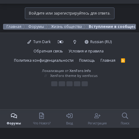
р
ы
Войдите или зарегистрируйтесь для ответа.
т
а
Главная
Форумы
Жизнь общества
Вступление в сообщест
Turn Dark
Russian (RU)
Обратная связь
Условия и правила
Политика конфиденциальности
Помощь
Главная
R
S
S
Локализация от
XenForo.Info
XenForo theme
by xenfocus
Форумы
Что Нового?
Вход
Регистрация
Поиск