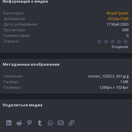
Информация о медиа
Категория
Royal Quest
Добавил(а)
ASSau1TeR
Дата добавления
17 Май 2020
Просмотры
699
Комментарии
0
0
Оценка
.
0 оценок
0
0
з
в
Метаданные изображения
ё
з
д
Название
screen_120523_001.jpg
Размер
1 MB
Размеры
1280px x 1024px
Поделиться медиа
LinkedIn
Reddit
Pinterest
Tumblr
WhatsApp
Электронная почта
Ссылка