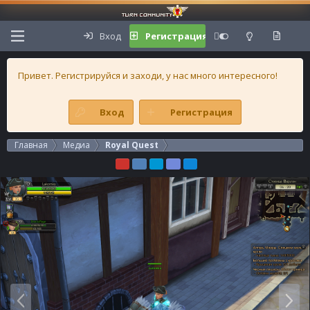
Вход
Регистрация
Привет. Регистрируйся и заходи, у нас много интересного!
Вход
Регистрация
Главная
Медиа
Royal Quest
Н
В
а
п