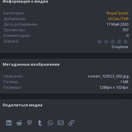
Информация о медиа
Категория
Royal Quest
Добавил(а)
ASSau1TeR
Дата добавления
17 Май 2020
Просмотры
707
Комментарии
0
0
Оценка
.
0 оценок
0
0
з
в
Метаданные изображения
ё
з
д
Название
screen_120523_002.jpg
Размер
1 MB
Размеры
1280px x 1024px
Поделиться медиа
LinkedIn
Reddit
Pinterest
Tumblr
WhatsApp
Электронная почта
Ссылка