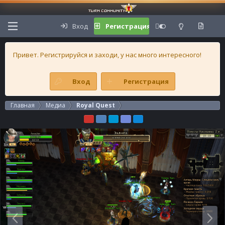
Вход
Регистрация
Привет. Регистрируйся и заходи, у нас много интересного!
Вход
Регистрация
Главная
Медиа
Royal Quest
Н
В
а
п