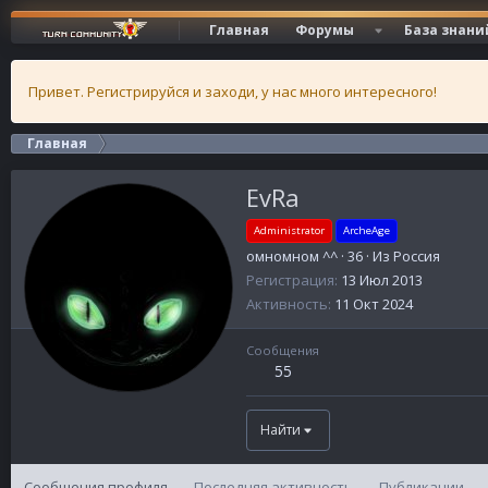
Главная
Форумы
База знани
Привет. Регистрируйся и заходи, у нас много интересного!
Главная
EvRa
Administrator
ArcheAge
омномном ^^
·
36
·
Из
Россия
Регистрация
13 Июл 2013
Активность
11 Окт 2024
Сообщения
55
Найти
Сообщения профиля
Последняя активность
Публикации