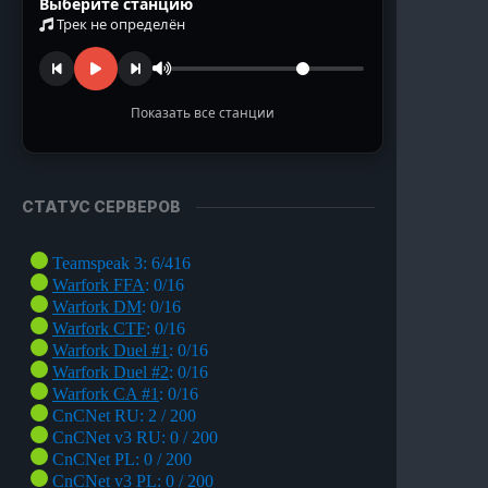
Выберите станцию
Трек не определён
Показать все станции
TURN Radio
Музыка из наших любимых игр
СТАТУС СЕРВЕРОВ
Ragnarok Online
Полянка под Пронтерой