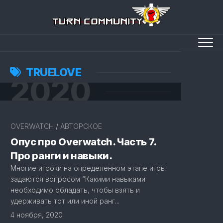
Перейти
к
содержанию
TRUELOVE
2020
OVERWATCH
/
АВТОРСКОЕ
Опус про Overwatch. Часть 7.
Про ранги и навыки.
Многие игроки на определенном этапе игры
задаются вопросом “Какими навыками
необходимо обладать, чтобы взять и
удерживать тот или иной ранг...
4 ноября, 2020