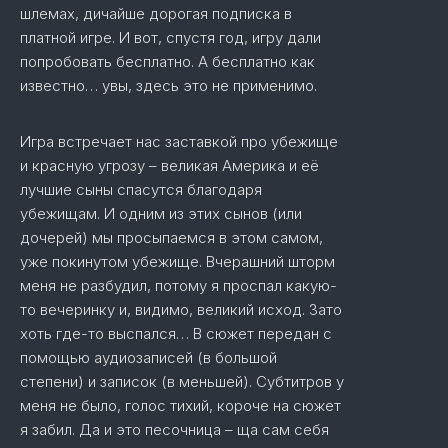
шлемах, дичайше дорогая подписка в
платной игре. И вот, спустя год, игру дали
попробовать бесплатно. А бесплатно как
известно… увы, здесь это не применимо.
Игра встречает нас заставкой про убежище
и красную угрозу – великая Америка и её
лучшие сыны спасутся благодаря
убежищам. И одним из этих сынов (или
дочерей) мы просыпаемся в этом самом,
уже покинутом убежище. Вчерашний шторм
меня не разбудил, потому я проспал какую-
то вечеринку и, видимо, великий исход. Зато
хоть где-то выспался… В сюжет передан с
помощью аудиозаписей (в большой
степени) и записок (в меньшей). Субтитров у
меня не было, голос тихий, короче на сюжет
я забил. Да и это песочница – ща сам себя