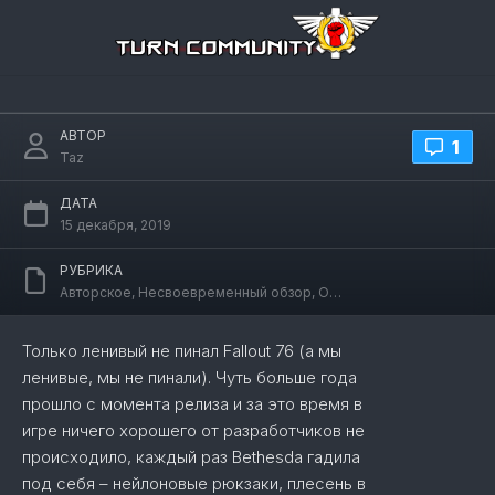
Перейти
к
содержанию
Обзор Fallout 76. “Не верю” (с)
АВТОР
1
Taz
ДАТА
15 декабря, 2019
РУБРИКА
Авторское
,
Несвоевременный обзор
,
Обзор
Только ленивый не пинал Fallout 76 (а мы
ленивые, мы не пинали). Чуть больше года
прошло с момента релиза и за это время в
игре ничего хорошего от разработчиков не
происходило, каждый раз Bethesda гадила
под себя – нейлоновые рюкзаки, плесень в