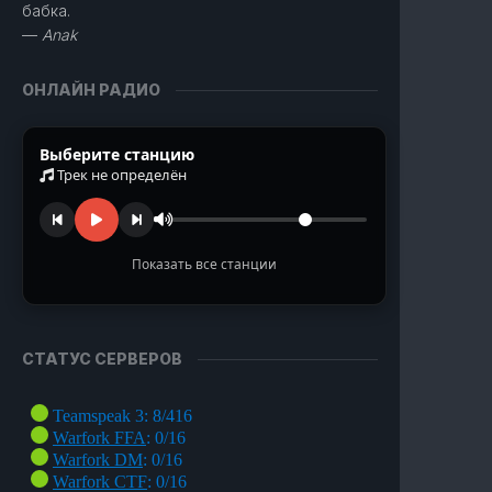
бабка.
—
Anak
ОНЛАЙН РАДИО
Выберите станцию
Трек не определён
Показать все станции
TURN Radio
Музыка из наших любимых игр
СТАТУС СЕРВЕРОВ
Ragnarok Online
Полянка под Пронтерой