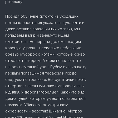
развлеку!
Пройдя обучение (кто-то из уходящих
вежливо расставил указатели куда идти и
даже оставил праздничный колпак), мы
попадаем в мир и зачем-то ищем
смотрителя. Но первым делом находим
красную угрозу – несколько небольших
боевых мусорок с ногами, которые криво
стреляют лазером. А если попадают, то
наносят смешной урон. Рубим их в капусту
первым попавшимся тесаком и гордо
следуем по тропинке. Вокруг птички поют,
отвертки с гаечными ключами рассыпаны.
Идилия. У дороги “горелые”. Какой-то вид
диких гулей, которые умеют пользоваться
оружием. Убиваем, осматриваем
окресности – верстак! Шикарно. Метров
через 100 еще стычка! Экшен! И тут тоже