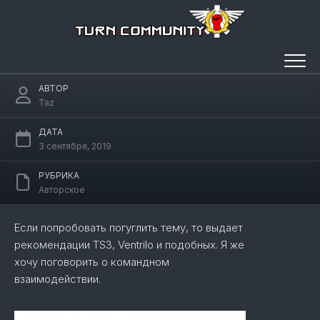
Перейти
к
содержанию
Общение в играх
АВТОР
Taz
ДАТА
3 сентября, 2019
РУБРИКА
Авторское
Если попробовать погуглить тему, то выдает
рекомендации TS3, Ventrilo и подобных. Я же
хочу поговорить о командном
взаимодействии.