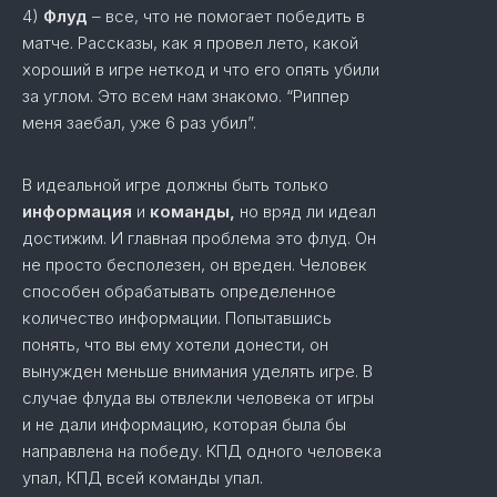
4)
Флуд
– все, что не помогает победить в
матче. Рассказы, как я провел лето, какой
хороший в игре неткод и что его опять убили
за углом. Это всем нам знакомо. “Риппер
меня заебал, уже 6 раз убил”.
В идеальной игре должны быть только
информация
и
команды,
но вряд ли идеал
достижим. И главная проблема это флуд. Он
не просто бесполезен, он вреден. Человек
способен обрабатывать определенное
количество информации. Попытавшись
понять, что вы ему хотели донести, он
вынужден меньше внимания уделять игре. В
случае флуда вы отвлекли человека от игры
и не дали информацию, которая была бы
направлена на победу. КПД одного человека
упал, КПД всей команды упал.