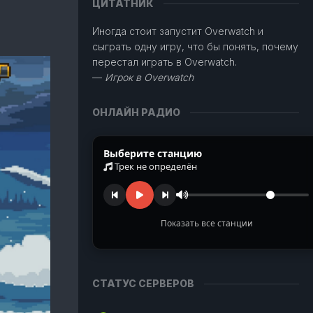
ОИМОСТИ
ЦИТАТНИК
ЧАРОВАНИЯ
Иногда стоит запустит Overwatch и
ЙМЕР
сыграть одну игру, что бы понять, почему
БЫЧИ
перестал играть в Overwatch.
—
Игрок в Overwatch
ЛЕЗНЫЕ
БЛИЦЫ
ОНЛАЙН РАДИО
Выберите станцию
Трек не определён
Показать все станции
TURN Radio
Музыка из наших любимых игр
СТАТУС СЕРВЕРОВ
Ragnarok Online
Полянка под Пронтерой