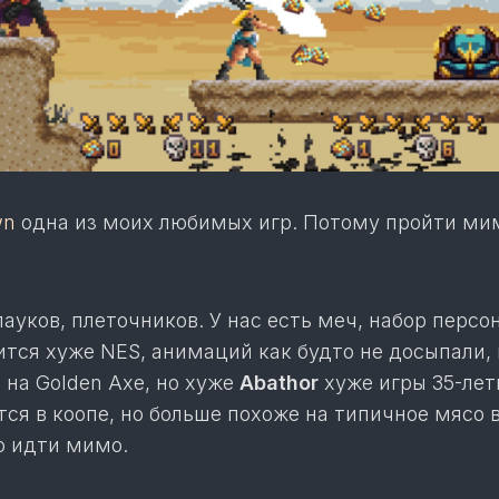
wn
одна из моих любимых игр. Потому пройти ми
ауков, плеточников. У нас есть меч, набор персо
рится хуже NES, анимаций как будто не досыпали
 на Golden Axe, но хуже
Abathor
хуже игры 35-лет
ся в коопе, но больше похоже на типичное мясо 
о идти мимо.