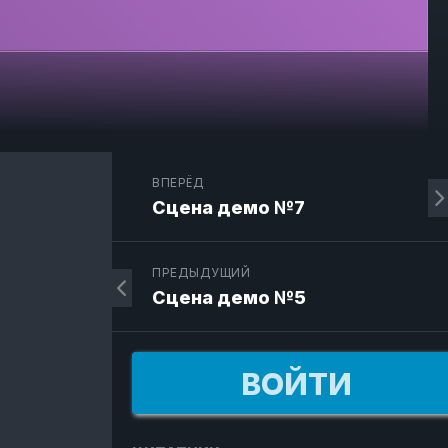
ЙМЕР
ЫТА
ГАНАЙЗЕР
УПП
ЛЬКУЛЯТОР
ОНА
ВПЕРЁД
ЛЬКУЛЯТОР
Сцена демо №7
НЕВОГО
УЖИЯ
ЛЬКУЛЯТОР
ПРЕДЫДУЩИЙ
СТЕЙ
Сцена демо №5
НЕВОГО
УЖИЯ
ИСОК
ВОЙТИ
ЕСТОВ
ЛЬКУЛЯТОР