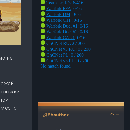
мо не
нажей.
, прыжки
ней
вместо