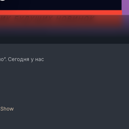
ТА
ОП
ОР
ГР
КА
УР
КА
”. Сегодня у нас
ТЕ
ОР
КА
ЧА
ТЕ
ОР
СП
g Show
КВ
КА