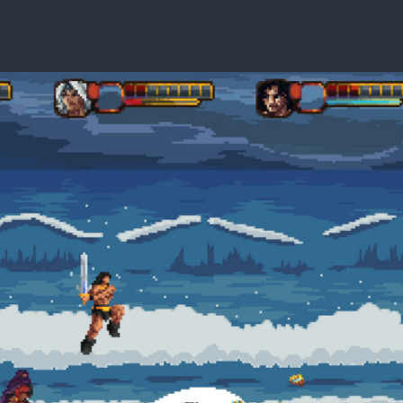
СТ
ЗА
ТА
ДО
ПО
ТА