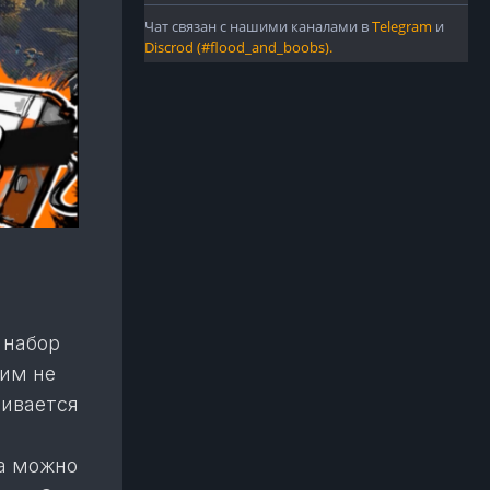
 набор
ним не
чивается
да можно